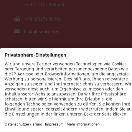
+49 (171) 1456570
+49 (6027) 99291
E-Mail schreiben
Öffnungszeiten
nach telefonischer Vereinbarung unter der
angegebenen Handynummer
Datenschutz
Impressum
Kontakt
AGB